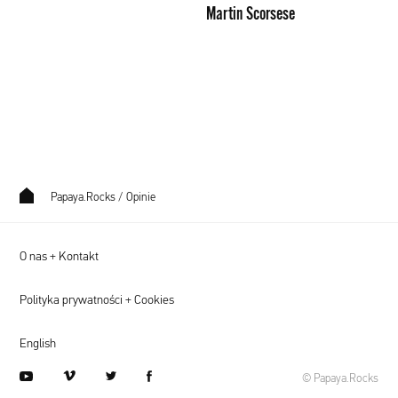
Martin Scorsese
Papaya.Rocks
/
Opinie
O nas + Kontakt
Polityka prywatności + Cookies
English
youtube
vimeo
twitter
facebook
© Papaya.Rocks