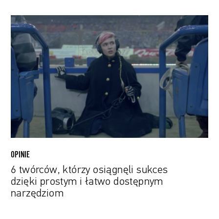
6
twórców,
którzy
osiągnęli
sukces
dzięki
prostym
i
łatwo
dostępnym
narzędziom
OPINIE
6 twórców, którzy osiągnęli sukces
dzięki prostym i łatwo dostępnym
narzędziom