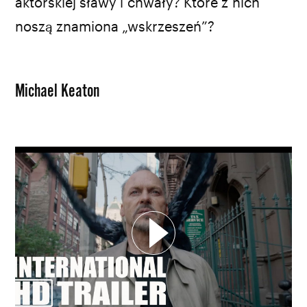
aktorskiej sławy i chwały? Które z nich
noszą znamiona „wskrzeszeń”?
Michael Keaton
WYBIERZ SWOJĄ PLAYLISTĘ
DODAJ TEN FILM DO PLAYLISTY