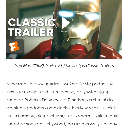
WYBIERZ SWOJĄ PLAYLISTĘ
DODAJ TEN FILM DO PLAYLISTY
00:00
Iron Man (2008) Trailer #1 | Movieclips Classic Trailers
Nieważne, ile razy upadasz, ważne, że się podnosisz –
słowa te uznaje się dziś za dewizę przyświecającą
karierze
Roberta Downeya Jr
. Z narkotykami miał do
czynienia podobno
od dziecka
, kiedy w wieku sześciu
lat za namową ojca zaciągnął się skrętem. Uzależnienie
zabrał ze sobą do Hollywood, po raz pierwszy upalony