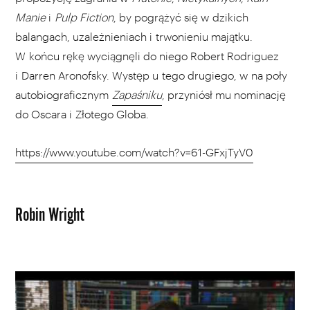
Manie
i
Pulp Fiction
, by pogrążyć się w dzikich
balangach, uzależnieniach i trwonieniu majątku.
W końcu rękę wyciągnęli do niego Robert Rodriguez
i Darren Aronofsky. Występ u tego drugiego, w na poły
autobiograficznym
Zapaśniku
, przyniósł mu nominację
do Oscara i Złotego Globa.
https://www.youtube.com/watch?v=61-GFxjTyV0
Robin Wright