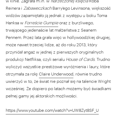
w kinie. Zagrała m.in. w
Narzeczonej księcia
Roba
Reinera i
Zabaweczkach
Barry’ego Levinsona, większość
widzów zapamiętało ją jednak z występu u boku Toma
Hanksa w
Forreście Gumpie
oraz z burzliwego,
trwającego jedenaście lat małżeństwa z Seanem
Pennem. Przez lata grała więc w hollywoodzkiej drugiej,
może nawet trzeciej lidze, aż do roku 2013, który
przyniósł angaż w jednej z pierwszych oryginalnych
produkcji Netfliksa, czyli serialu
House of Cards
. Trudno
wyliczyć wszystkie prestiżowe wyróżnienia i laury, które
otrzymała za rolę
Claire Underwood
, równie trudno
uwierzyć w to, że świat nie poznał się na talencie Wright
wcześniej. Że dopiero po latach możemy być świadkami
pełnej gamy jej aktorskich możliwości.
https://www.youtube.com/watch?v=UW8Zyt8SF_U