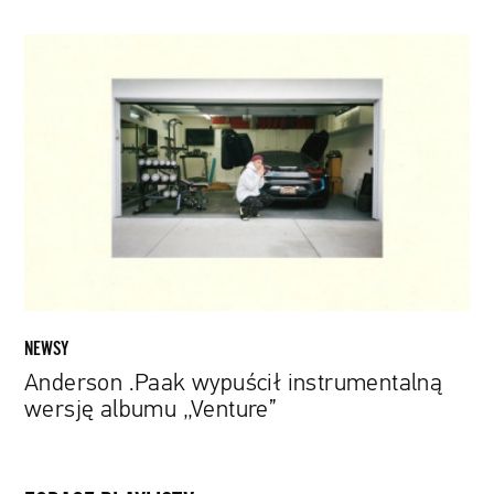
Anderson
.Paak
wypuścił
instrumentalną
wersję
albumu
„Venture”
NEWSY
Anderson .Paak wypuścił instrumentalną
wersję albumu „Venture”