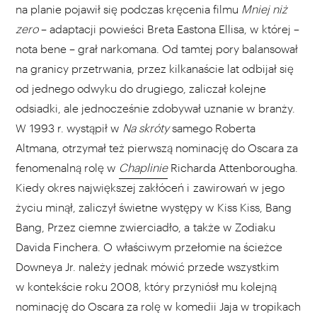
na planie pojawił się podczas kręcenia filmu
Mniej niż
zero
– adaptacji powieści Breta Eastona Ellisa, w której –
nota bene – grał narkomana. Od tamtej pory balansował
na granicy przetrwania, przez kilkanaście lat odbijał się
od jednego odwyku do drugiego, zaliczał kolejne
odsiadki, ale jednocześnie zdobywał uznanie w branży.
W 1993 r. wystąpił w
Na skróty
samego Roberta
Altmana, otrzymał też pierwszą nominację do Oscara za
fenomenalną rolę w
Chaplinie
Richarda Attenborougha.
Kiedy okres największej zakłóceń i zawirowań w jego
życiu minął, zaliczył świetne występy w Kiss Kiss, Bang
Bang, Przez ciemne zwierciadło, a także w Zodiaku
Davida Finchera. O właściwym przełomie na ścieżce
Downeya Jr. należy jednak mówić przede wszystkim
w kontekście roku 2008, który przyniósł mu kolejną
nominację do Oscara za rolę w komedii Jaja w tropikach