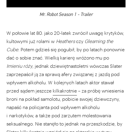
00:00
Mr. Robot Season 1 - Trailer
W połowie lat 80. jako 20-latek zwrócił uwagę krytyków,
kultowymi już rolami w
Heathers
czy
Gleaming the
Cube
. Potem gdzieś się pogubił, by po latach ponownie
dać o sobie znać. Wielką karierę wróżono mu po
Imieniu róży
, jednak dziewiętnastoletni wówczas Slater
zaprzepaścił ją za sprawą afery związanej z jazdą pod
wpływem alkoholu. W kolejnych latach aktor stawał
przed sądem jeszcze
kilkakrotnie
– za próbę wniesienia
broni na pokład samolotu, pobicie swojej dziewczyny,
napaść na policjanta pod wpływem alkoholu
i narkotyków, a także pod zarzutem molestowania
seksualnego. Nie stanęło to jednak na przeszkodzie, by
Slater kilkukrotnie wzniósł się na aktorskie wyżyny.