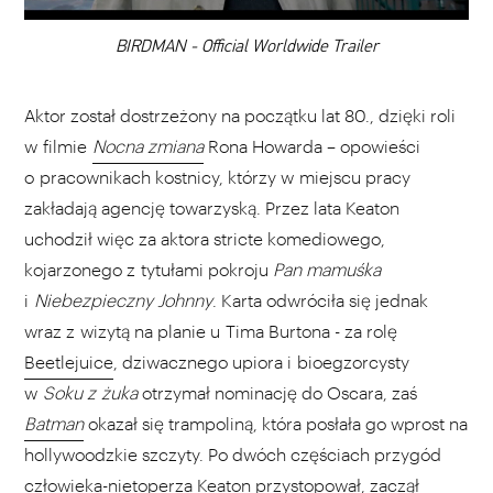
00:00
BIRDMAN - Official Worldwide Trailer
Aktor został dostrzeżony na początku lat 80., dzięki roli
w filmie
Nocna zmiana
Rona Howarda – opowieści
o pracownikach kostnicy, którzy w miejscu pracy
zakładają agencję towarzyską. Przez lata Keaton
uchodził więc za aktora stricte komediowego,
kojarzonego z tytułami pokroju
Pan mamuśka
i
Niebezpieczny Johnny
. Karta odwróciła się jednak
wraz z wizytą na planie u Tima Burtona - za rolę
Beetlejuice
, dziwacznego upiora i bioegzorcysty
w
Soku z żuka
otrzymał nominację do Oscara, zaś
Batman
okazał się trampoliną, która posłała go wprost na
hollywoodzkie szczyty. Po dwóch częściach przygód
człowieka-nietoperza Keaton przystopował, zaczął