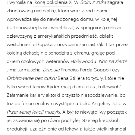
i wyrosła na
ikonę pokolenia X
. W
Soku z żuka
zagrała
zbuntowaną nastolatkę, która wraz z rodzicami
wprowadza się do nawiedzonego domu, w kolejnej
burtonowskiej baśni wcieliła się w spragnioną miłości
dziewczynę z amerykańskich przedmieść, obiekt
westchnień
chłopaka z nożycami zamiast rąk
. I tak przez
kolejną dekadę nie schodziła z ekranu, grając pod
okiem czołowych weteranów Hollywoodu.
Noc na ziemi
Jima Jarmuscha,
Dracula
Francisa Forda Coppoli czy
Orbitowanie bez cukru
Bena Stillera to tytuły, które nie
tylko wśród fanów Ryder mają dziś status „kultowych”.
Załamanie kariery aktorki przyszło niespodziewanie, bo
tuż po fenomenalnym występie u boku Angeliny Jolie w
Przerwanej lekcji muzyki
. A był to niewątpliwy początek
jej zsuwania się po równi pochyłej. Szereg kiepskich
produkcji, uzależnienie od leków, a także wielki skandal