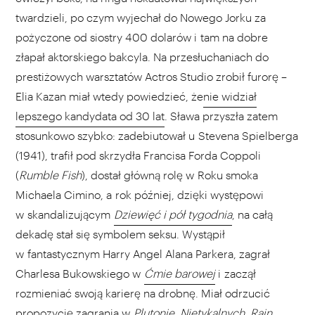
twardzieli, po czym wyjechał do Nowego Jorku za
pożyczone od siostry 400 dolarów i tam na dobre
złapał aktorskiego bakcyla. Na przesłuchaniach do
prestiżowych warsztatów Actros Studio zrobił furorę –
Elia Kazan miał wtedy powiedzieć, że
nie widział
lepszego kandydata od 30 lat
. Sława przyszła zatem
stosunkowo szybko: zadebiutował u Stevena Spielberga
(1941), trafił pod skrzydła Francisa Forda Coppoli
(
Rumble Fish
), dostał główną rolę w Roku smoka
Michaela Cimino, a rok później, dzięki występowi
w skandalizującym
Dziewięć i pół tygodnia
, na całą
dekadę stał się symbolem seksu. Wystąpił
w fantastycznym Harry Angel Alana Parkera, zagrał
Charlesa Bukowskiego w
Ćmie barowej
i zaczął
rozmieniać swoją karierę na drobnę. Miał odrzucić
propozycję zagrania w
Plutonie
,
Nietykalnych
,
Rain