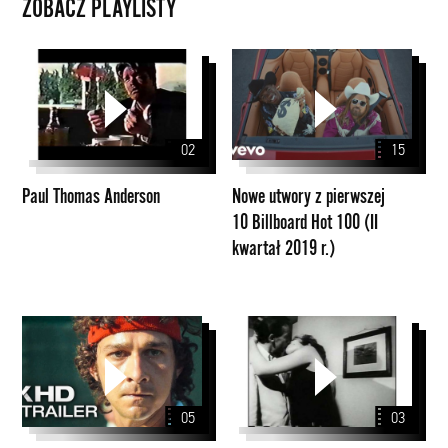
ZOBACZ PLAYLISTY
Paul
Nowe
Thomas
utwory
Anderson
z
pierwszej
02
15
10
Billboard
Paul Thomas Anderson
Nowe utwory z pierwszej
Hot
10 Billboard Hot 100 (II
100
kwartał 2019 r.)
(II
kwartał
2019
r.)
Martin
Scorsese
05
03