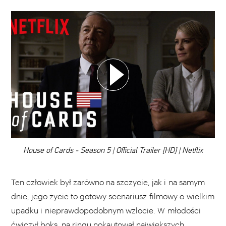
WYBIERZ SWOJĄ PLAYLISTĘ
DODAJ TEN FILM DO PLAYLISTY
00:00
House of Cards - Season 5 | Official Trailer [HD] | Netflix
Ten człowiek był zarówno na szczycie, jak i na samym
dnie, jego życie to gotowy scenariusz filmowy o wielkim
upadku i nieprawdopodobnym wzlocie. W młodości
ćwiczył boks, na ringu nokautował największych