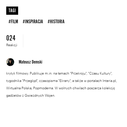
TAGI
#FILM
#INSPIRACJA
#HISTORIA
024
Reakcji
Mateusz Demski
krytyk filmowy. Publikuje m.in. na łamach "Przekroju", "Czasu Kultury",
tygodnika "Przegląd", czasopisma "Ekrany", a także w portalach Interia.pl,
Wirtualna Polska, Popmoderna. W wolnych chwilach poszerza kolekcję
gadżetów z Gwiezdnych Wojen.