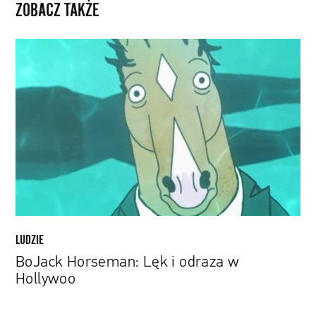
ZOBACZ TAKŻE
BoJack
Horseman:
Lęk
i
odraza
w
Hollywoo
LUDZIE
BoJack Horseman: Lęk i odraza w
Hollywoo