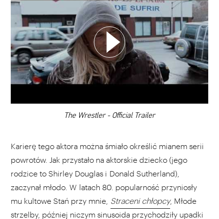
WYBIERZ SWOJĄ PLAYLISTĘ
DODAJ TEN FILM DO PLAYLISTY
00:00
The Wrestler - Official Trailer
Karierę tego aktora można śmiało określić mianem serii
powrotów. Jak przystało na aktorskie dziecko (jego
rodzice to Shirley Douglas i Donald Sutherland),
zaczynał młodo. W latach 80. popularność przyniosły
mu kultowe Stań przy mnie,
Straceni chłopcy
, Młode
strzelby, później niczym sinusoida przychodziły upadki