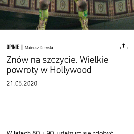
OPINIE |
Mateusz Demski
Znów na szczycie. Wielkie
powroty w Hollywood
FACEBOOK
TWITTER
PINTEREST
MAIL
L
21.05.2020
W latach 80. i 90. udało im się zdobyć