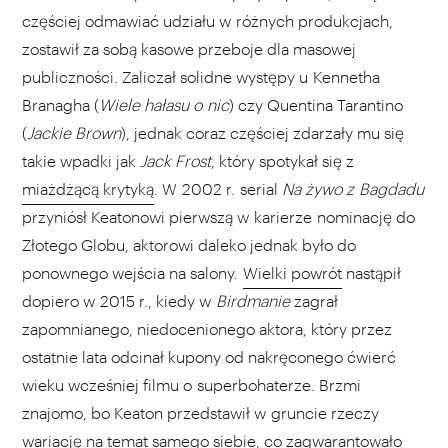
częściej odmawiać udziału w różnych produkcjach,
zostawił za sobą kasowe przeboje dla masowej
publiczności. Zaliczał solidne występy u Kennetha
Branagha (
Wiele hałasu o nic
) czy Quentina Tarantino
(
Jackie Brown
), jednak coraz częściej zdarzały mu się
takie wpadki jak
Jack Frost
, który spotykał się z
miażdżącą krytyką
. W 2002 r. serial
Na żywo z Bagdadu
przyniósł Keatonowi pierwszą w karierze nominację do
Złotego Globu, aktorowi daleko jednak było do
ponownego wejścia na salony.
Wielki powrót
nastąpił
dopiero w 2015 r., kiedy w
Birdmanie
zagrał
zapomnianego, niedocenionego aktora, który przez
ostatnie lata odcinał kupony od nakręconego ćwierć
wieku wcześniej filmu o superbohaterze. Brzmi
znajomo, bo Keaton przedstawił w gruncie rzeczy
wariację na temat samego siebie, co zagwarantowało