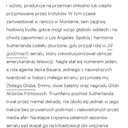
i wzloty, produkcje na przemian chłodno lub ciepło
przyjmowane przez krytyków. W tym czasie
zainwestował w ranczo w Montanie, tam zajął się
hodowlą bydła, gdzie mógł wziąć głęboki oddech i na
chwilę zapomnieć o Los Angeles. Spokój i harmonia
Sutherlanda zostały zburzone, gdy przyjął rolę w
24
godzinach
, serialu, który zrewolucjonizował oblicze
amerykańskiej telewizji. Nagle stał się numerem jeden,
a rola agenta Jacka Bauera, jednego z największych
twardzieli w historii małego ekranu, przyniosła mu
Złotego Globa
, Emmy, dwie Satelity oraz nagrody Gildii
Aktorów Filmowych. Triumfalny pochód Sutherlanda
trwał przez niemal dekadę, nie obyło się jednak w jego
trakcie bez prywatnych potknięć i naświetlonych przez
media afer. Na etapie kręcenia ostatnich sezonów
serialu sąd skazał go na kilkadziesiąt dni więzienia