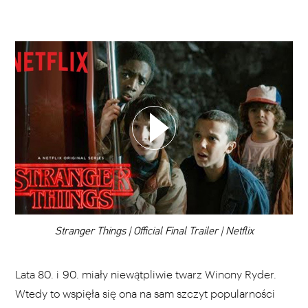
WYBIERZ SWOJĄ PLAYLISTĘ
DODAJ TEN FILM DO PLAYLISTY
00:00
Stranger Things | Official Final Trailer | Netflix
Lata 80. i 90. miały niewątpliwie twarz Winony Ryder.
Wtedy to wspięła się ona na sam szczyt popularności