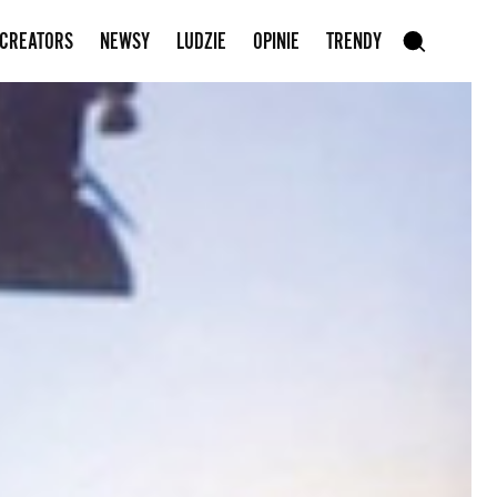
Zapisz się do newslettera
 CREATORS
NEWSY
LUDZIE
OPINIE
TRENDY
szukaj
SZUKAJ