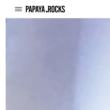
home
menu
Czego
szukasz?
szukaj