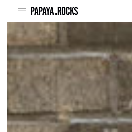
home
menu
Czego
szukasz?
szukaj