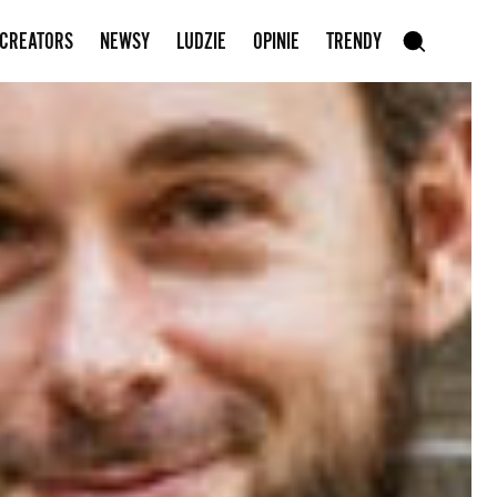
Zapisz się do newslettera
 CREATORS
NEWSY
LUDZIE
OPINIE
TRENDY
szukaj
SZUKAJ