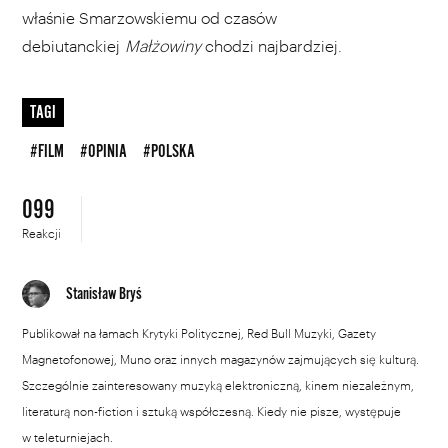
właśnie Smarzowskiemu od czasów
debiutanckiej
Małżowiny
chodzi najbardziej.
TAGI
#FILM
#OPINIA
#POLSKA
099
Reakcji
Stanisław Bryś
Publikował na łamach Krytyki Politycznej, Red Bull Muzyki, Gazety
Magnetofonowej, Muno oraz innych magazynów zajmujących się kulturą.
Szczególnie zainteresowany muzyką elektroniczną, kinem niezależnym,
literaturą non-fiction i sztuką współczesną. Kiedy nie pisze, występuje
w teleturniejach.