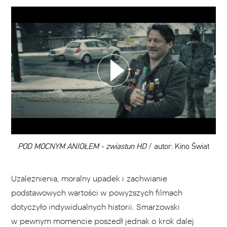
WYBIERZ SWOJĄ PLAYLISTĘ
DODAJ TEN FILM DO PLAYLISTY
00:00
POD MOCNYM ANIOŁEM - zwiastun HD
/ autor: Kino Świat
Uzależnienia, moralny upadek i zachwianie
podstawowych wartości w powyższych filmach
dotyczyło indywidualnych historii. Smarzowski
w pewnym momencie poszedł jednak o krok dalej