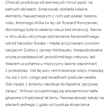
Chociaż produkcja od pierwszych minut pędzi na
pełnych obrotach, Smarzowski dokłada kolejne
elementy. Najważniejszym z nich jest postać nestora
rodu, Antoniego Wilka (w tej roli Ryszard Ronczewski,
dla którego była to ostatnia rola przed śmiercią). Senior
w dniu ślubu otrzymuje odznaczenie Sprawiedliwego
wśród Narodów Świata – medal przyznawany cywilom
ratującym Żydów z opresji Holokaustu. Niespodziewana
wizyta przedstawicieli jerozolimskiego instytutu Jad
Waszem uruchamia u mężczyzny lawinę wspomnień
z przeszłości. Od tej pory reminiscencje wojny mieszają
mu się z tym, czego jest świadkiem podczas wesela.
Gdy ksiądz z ambony nawołuje do tępienia „tęczowej
zarazy”, Wilkowi przypominają się antysemickie hasła
głoszone kilkadziesiąt lat temu. Neonazistowski tatuaż na
plecach jednego z gości przywołuje skojarzenia