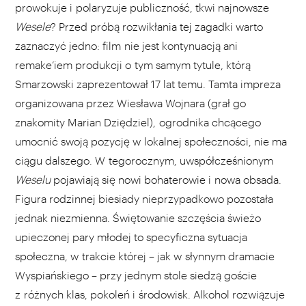
prowokuje i polaryzuje publiczność, tkwi najnowsze
Wesele
? Przed próbą rozwikłania tej zagadki warto
zaznaczyć jedno: film nie jest kontynuacją ani
remake’iem produkcji o tym samym tytule, którą
Smarzowski zaprezentował 17 lat temu. Tamta impreza
organizowana przez Wiesława Wojnara (grał go
znakomity Marian Dziędziel), ogrodnika chcącego
umocnić swoją pozycję w lokalnej społeczności, nie ma
ciągu dalszego. W tegorocznym, uwspółcześnionym
Weselu
pojawiają się nowi bohaterowie i nowa obsada.
Figura rodzinnej biesiady nieprzypadkowo pozostała
jednak niezmienna. Świętowanie szczęścia świeżo
upieczonej pary młodej to specyficzna sytuacja
społeczna, w trakcie której – jak w słynnym dramacie
Wyspiańskiego – przy jednym stole siedzą goście
z różnych klas, pokoleń i środowisk. Alkohol rozwiązuje