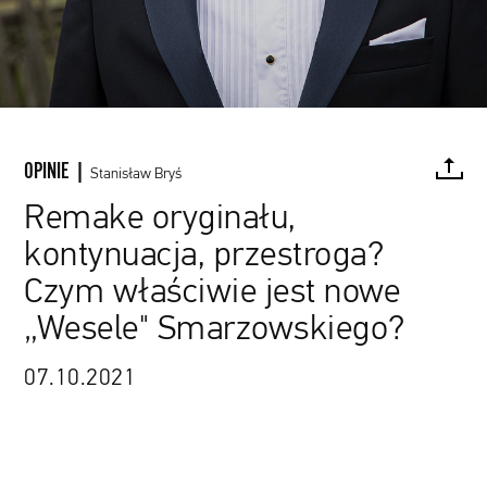
OPINIE |
Stanisław Bryś
Remake oryginału,
kontynuacja, przestroga?
FACEBOOK
TWITTER
PINTEREST
MAIL
L
Czym właściwie jest nowe
„Wesele" Smarzowskiego?
07.10.2021
Kino Świat / materiały prasowe