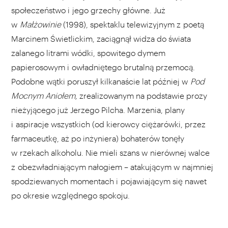
społeczeństwo i jego grzechy główne. Już
w
Małżowinie
(1998), spektaklu telewizyjnym z poetą
Marcinem Świetlickim, zaciągnął widza do świata
zalanego litrami wódki, spowitego dymem
papierosowym i owładniętego brutalną przemocą.
Podobne wątki poruszył kilkanaście lat później w
Pod
Mocnym Aniołem,
zrealizowanym na podstawie prozy
nieżyjącego już Jerzego Pilcha. Marzenia, plany
i aspiracje wszystkich (od kierowcy ciężarówki, przez
farmaceutkę, aż po inżyniera) bohaterów tonęły
w rzekach alkoholu. Nie mieli szans w nierównej walce
z obezwładniającym nałogiem – atakującym w najmniej
spodziewanych momentach i pojawiającym się nawet
po okresie względnego spokoju.