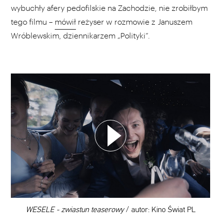
wybuchły afery pedofilskie na Zachodzie, nie zrobiłbym
tego filmu –
mówił
reżyser w rozmowie z Januszem
Wróblewskim, dziennikarzem „Polityki”.
WYBIERZ SWOJĄ PLAYLISTĘ
DODAJ TEN FILM DO PLAYLISTY
00:00
WESELE - zwiastun teaserowy
/ autor: Kino Świat PL