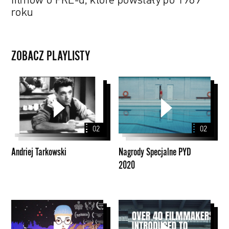
filmów o PRL-u, które powstały po 1989
roku
ZOBACZ PLAYLISTY
Andriej
Nagrody
Tarkowski
Specjalne
PYD
2020
02
02
Andriej Tarkowski
Nagrody Specjalne PYD
2020
Animacje
Papaya
krótkometrażowe
Young