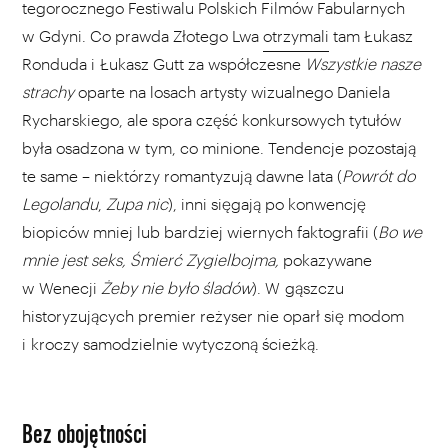
tegorocznego Festiwalu Polskich Filmów Fabularnych
w Gdyni. Co prawda Złotego Lwa
otrzymali
tam Łukasz
Ronduda i Łukasz Gutt za współczesne
Wszystkie nasze
strachy
oparte na losach artysty wizualnego Daniela
Rycharskiego, ale spora część konkursowych tytułów
była osadzona w tym, co minione. Tendencje pozostają
te same – niektórzy romantyzują dawne lata (
Powrót do
Legolandu
,
Zupa nic
), inni sięgają po konwencję
biopiców mniej lub bardziej wiernych faktografii (
Bo we
mnie jest seks, Śmierć Zygielbojma,
pokazywane
w Wenecji
Żeby nie było śladów
). W gąszczu
historyzujących premier reżyser nie oparł się modom
i kroczy samodzielnie wytyczoną ścieżką.
Bez obojętności