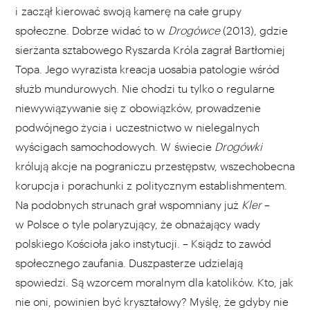
i zaczął kierować swoją kamerę na całe grupy
społeczne. Dobrze widać to w
Drogówce
(2013), gdzie
sierżanta sztabowego Ryszarda Króla zagrał Bartłomiej
Topa. Jego wyrazista kreacja uosabia patologie wśród
służb mundurowych. Nie chodzi tu tylko o regularne
niewywiązywanie się z obowiązków, prowadzenie
podwójnego życia i uczestnictwo w nielegalnych
wyścigach samochodowych. W świecie
Drogówki
królują akcje na pograniczu przestępstw, wszechobecna
korupcja i porachunki z politycznym establishmentem.
Na podobnych strunach grał wspomniany już
Kler
–
w Polsce o tyle polaryzujący, że obnażający wady
polskiego Kościoła jako instytucji. – Ksiądz to zawód
społecznego zaufania. Duszpasterze udzielają
spowiedzi. Są wzorcem moralnym dla katolików. Kto, jak
nie oni, powinien być kryształowy? Myślę, że gdyby nie