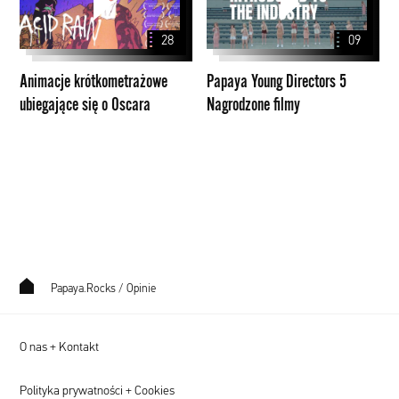
ubiegające
Directors
się
5
28
09
o
Nagrodzone
Oscara
filmy
Animacje krótkometrażowe
Papaya Young Directors 5
ubiegające się o Oscara
Nagrodzone filmy
Papaya.Rocks
/
Opinie
O nas + Kontakt
Polityka prywatności + Cookies