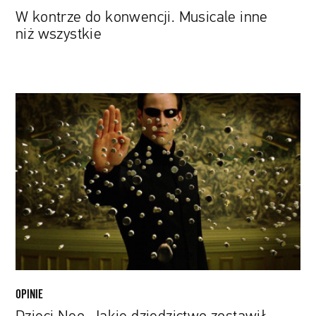
W kontrze do konwencji. Musicale inne
niż wszystkie
Dzieci
Neo.
Jakie
dziedzictwo
zostawił
po
sobie
„Matrix”?
OPINIE