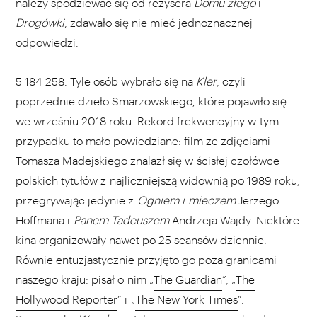
należy spodziewać się od reżysera
Domu złego
i
Drogówki
, zdawało się nie mieć jednoznacznej
odpowiedzi.
5 184 258. Tyle osób wybrało się na
Kler
, czyli
poprzednie dzieło Smarzowskiego, które pojawiło się
we wrześniu 2018 roku. Rekord frekwencyjny w tym
przypadku to mało powiedziane: film ze zdjęciami
Tomasza Madejskiego znalazł się w ścisłej czołówce
polskich tytułów z najliczniejszą widownią po 1989 roku,
przegrywając jedynie z
Ogniem i mieczem
Jerzego
Hoffmana i
Panem Tadeuszem
Andrzeja Wajdy. Niektóre
kina organizowały nawet po 25 seansów dziennie.
Równie entuzjastycznie przyjęto go poza granicami
naszego kraju: pisał o nim „
The Guardian
”, „
The
Hollywood Reporter
” i „
The New York Times
”.