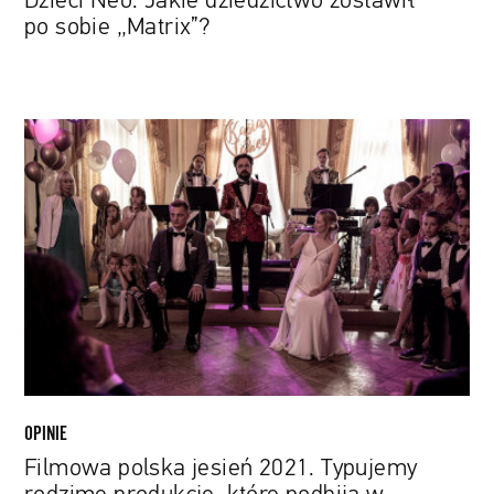
Dzieci Neo. Jakie dziedzictwo zostawił
po sobie „Matrix”?
Filmowa
polska
jesień
2021.
Typujemy
rodzime
produkcje,
które
podbiją
w
najbliższych
miesiącach
OPINIE
kina
Filmowa polska jesień 2021. Typujemy