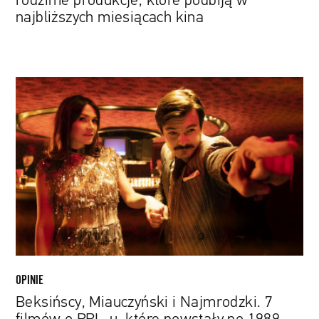
rodzime produkcje, które podbiją w
najbliższych miesiącach kina
Beksińscy,
Miauczyński
i
Najmrodzki.
7
filmów
o
PRL-
u,
które
powstały
po
OPINIE
1989
Beksińscy, Miauczyński i Najmrodzki. 7
roku