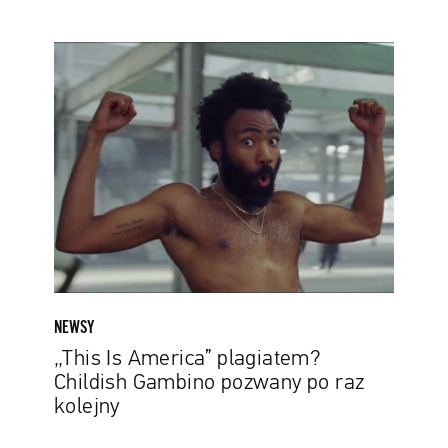
„This
Is
America”
plagiatem?
Childish
Gambino
pozwany
po
raz
kolejny
NEWSY
„This Is America” plagiatem?
Childish Gambino pozwany po raz
kolejny