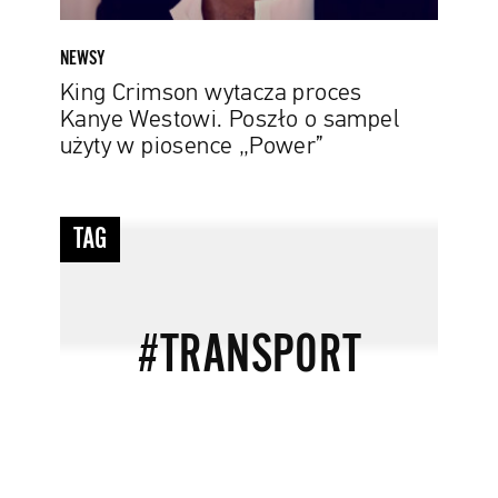
w
piosence
NEWSY
„Power”
King Crimson wytacza proces
Kanye Westowi. Poszło o sampel
użyty w piosence „Power”
#transport
TAG
#TRANSPORT