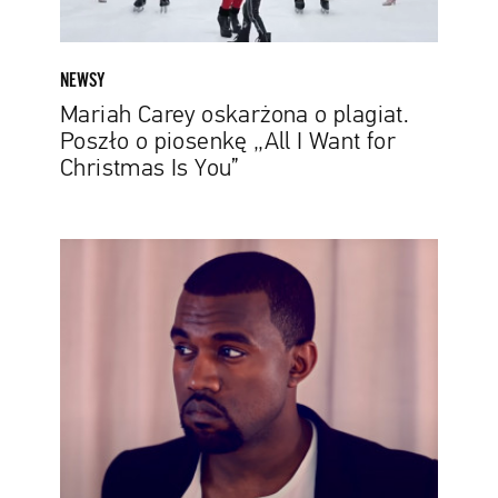
I
Want
for
NEWSY
Christmas
Mariah Carey oskarżona o plagiat.
Is
Poszło o piosenkę „All I Want for
You”
Christmas Is You”
King
Crimson
wytacza
proces
Kanye
Westowi.
Poszło
o
sampel
użyty