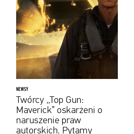
naruszenie
praw
autorskich.
Pytamy
ekspertkę
o
komentarz
NEWSY
Twórcy „Top Gun:
Maverick” oskarżeni o
naruszenie praw
autorskich. Pytamy