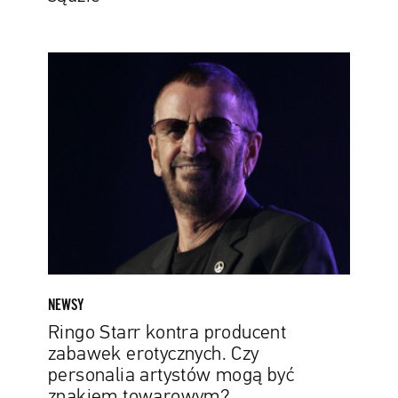
Ringo
Starr
kontra
producent
zabawek
erotycznych.
Czy
personalia
artystów
mogą
być
znakiem
NEWSY
towarowym?
Ringo Starr kontra producent
zabawek erotycznych. Czy
personalia artystów mogą być
znakiem towarowym?