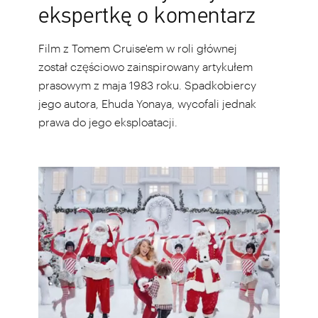
ekspertkę o komentarz
Film z Tomem Cruise'em w roli głównej
został częściowo zainspirowany artykułem
prasowym z maja 1983 roku. Spadkobiercy
jego autora, Ehuda Yonaya, wycofali jednak
prawa do jego eksploatacji.
Mariah
Carey
oskarżona
o
plagiat.
Poszło
o
piosenkę
„All