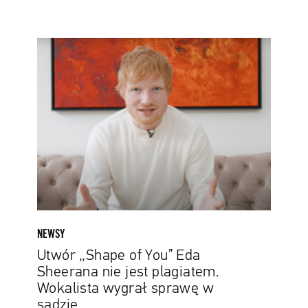
Utwór
„Shape
of
You”
Eda
Sheerana
nie
jest
plagiatem.
Wokalista
wygrał
sprawę
NEWSY
w
Utwór „Shape of You” Eda
sądzie
Sheerana nie jest plagiatem.
Wokalista wygrał sprawę w
sądzie