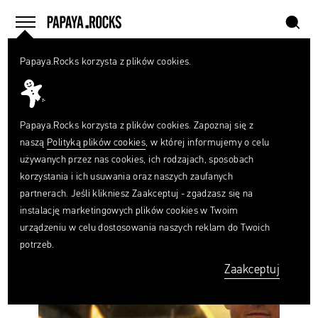
szukaj
home
menu
Papaya.Rocks korzysta z plików cookies.
SZUKAJ
#PRAWOAUTORSKIE
Czego
szukasz?
szukaj
Papaya.Rocks korzysta z plików cookies. Zapoznaj się z
naszą
Polityką plików cookies
, w której informujemy o celu
używanych przez nas cookies, ich rodzajach, sposobach
korzystania i ich usuwania oraz naszych zaufanych
partnerach. Jeśli klikniesz Zaakceptuj - zgadzasz się na
instalację marketingowych plików cookies w Twoim
Twórcy
urządzeniu w celu dostosowania naszych reklam do Twoich
„Top
potrzeb.
Gun:
Zaakceptuj
Maverick”
oskarżeni
o