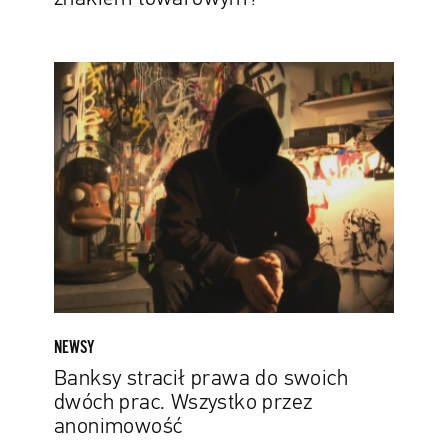
Banksy
stracił
prawa
do
swoich
dwóch
prac.
Wszystko
przez
anonimowość
NEWSY
Banksy stracił prawa do swoich
dwóch prac. Wszystko przez
anonimowość