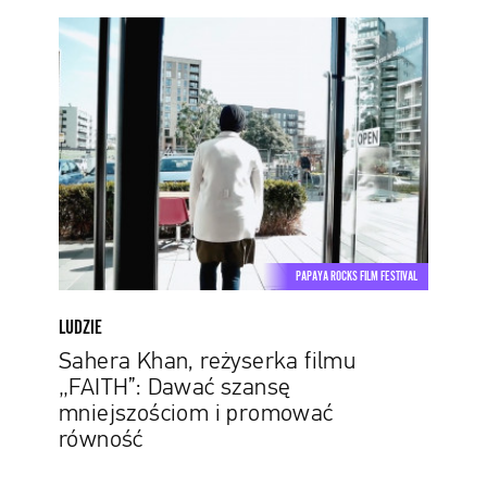
Sahera
Khan,
reżyserka
filmu
„FAITH”:
Dawać
szansę
mniejszościom
i
promować
PAPAYA ROCKS FILM FESTIVAL
równość
LUDZIE
Sahera Khan, reżyserka filmu
„FAITH”: Dawać szansę
mniejszościom i promować
równość