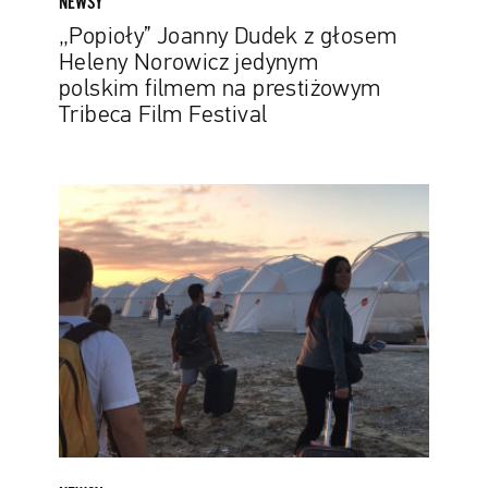
NEWSY
Tribeca
„Popioły” Joanny Dudek z głosem
Film
Heleny Norowicz jedynym
Festival
polskim filmem na prestiżowym
Tribeca Film Festival
Uczestnicy
„najgorszego
festiwalu
świata”
dostaną
po
kilka
tysięcy
dolarów
odszkodowania