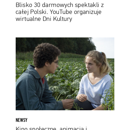
Blisko 30 darmowych spektakli z
całej Polski. YouTube organizuje
wirtualne Dni Kultury
Kino
społeczne,
animacja
i
dokument.
Pierwszy
Festiwal
Filmów
Frankofońskich
bezpłatnie
na
Ninatece
NEWSY
Kino społeczne, animacja i