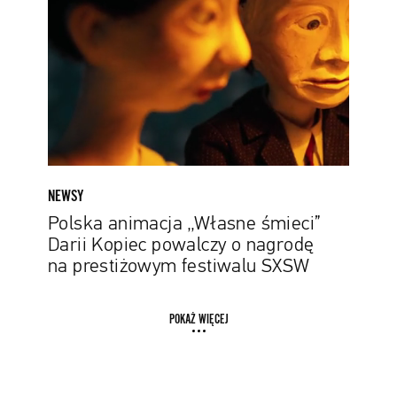
śmieci”
Darii
Kopiec
powalczy
o
nagrodę
na
prestiżowym
festiwalu
NEWSY
SXSW
Polska animacja „Własne śmieci”
Darii Kopiec powalczy o nagrodę
na prestiżowym festiwalu SXSW
POKAŻ WIĘCEJ