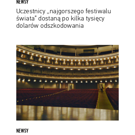
NEWSY
Uczestnicy „najgorszego festiwalu
świata” dostaną po kilka tysięcy
dolarów odszkodowania
Blisko
30
darmowych
spektakli
z
całej
Polski.
YouTube
organizuje
wirtualne
Dni
Kultury
NEWSY