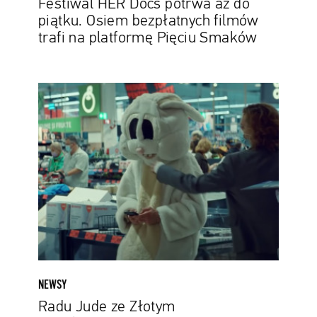
Festiwal HER Docs potrwa aż do
Pięciu
piątku. Osiem bezpłatnych filmów
Smaków
trafi na platformę Pięciu Smaków
Radu
Jude
ze
Złotym
Niedźwiedziem.
Znamy
zwycięzców
Berlinale
2021
NEWSY
Radu Jude ze Złotym