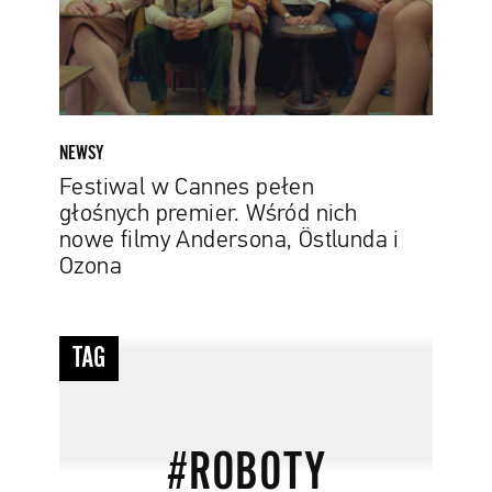
Wśród
nich
nowe
filmy
Andersona,
Östlunda
NEWSY
i
Festiwal w Cannes pełen
Ozona
głośnych premier. Wśród nich
nowe filmy Andersona, Östlunda i
Ozona
#roboty
TAG
#ROBOTY