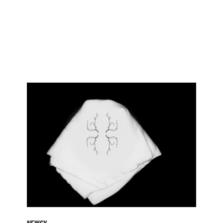
„Popioły”
Joanny
Dudek
z
głosem
Heleny
Norowicz
jedynym
polskim
filmem
na
prestiżowym