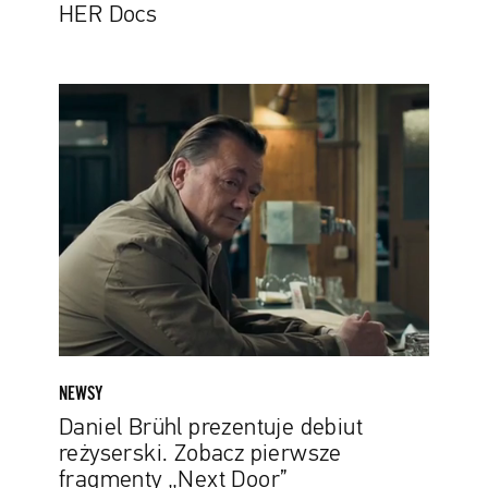
HER Docs
Daniel
Brühl
prezentuje
debiut
reżyserski.
Zobacz
pierwsze
fragmenty
„Next
Door”
NEWSY
Daniel Brühl prezentuje debiut
reżyserski. Zobacz pierwsze
fragmenty „Next Door”