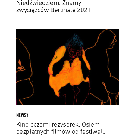
Niedźwiedziem. Znamy
zwycięzców Berlinale 2021
Kino
oczami
reżyserek.
Osiem
bezpłatnych
filmów
od
festiwalu
HER
Docs
NEWSY
Kino oczami reżyserek. Osiem
bezpłatnych filmów od festiwalu