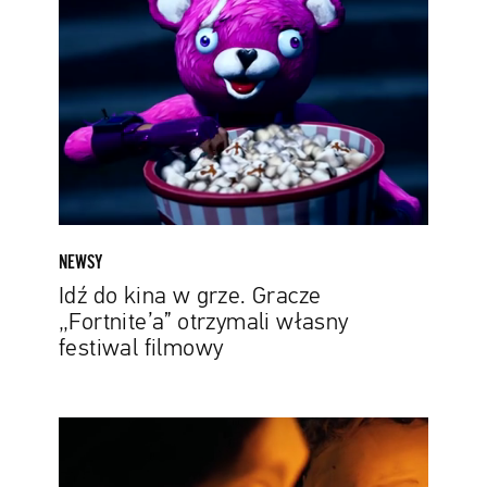
kina
w
grze.
Gracze
„Fortnite’a”
otrzymali
własny
festiwal
filmowy
NEWSY
Idź do kina w grze. Gracze
„Fortnite’a” otrzymali własny
festiwal filmowy
Polska
animacja
„Własne