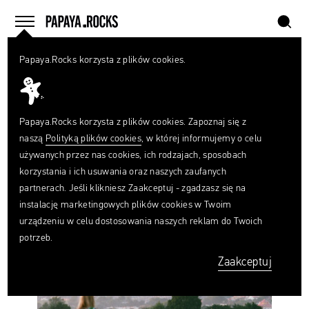
szukaj
home
menu
Papaya.Rocks korzysta z plików cookies.
SZUKAJ
#FESTIWAL
Czego
szukasz?
szukaj
Papaya.Rocks korzysta z plików cookies. Zapoznaj się z
naszą
Polityką plików cookies
, w której informujemy o celu
używanych przez nas cookies, ich rodzajach, sposobach
korzystania i ich usuwania oraz naszych zaufanych
partnerach. Jeśli klikniesz Zaakceptuj - zgadzasz się na
instalację marketingowych plików cookies w Twoim
Wielki
urządzeniu w celu dostosowania naszych reklam do Twoich
rodzinny
potrzeb.
piknik.
W
Zaakceptuj
tym
roku