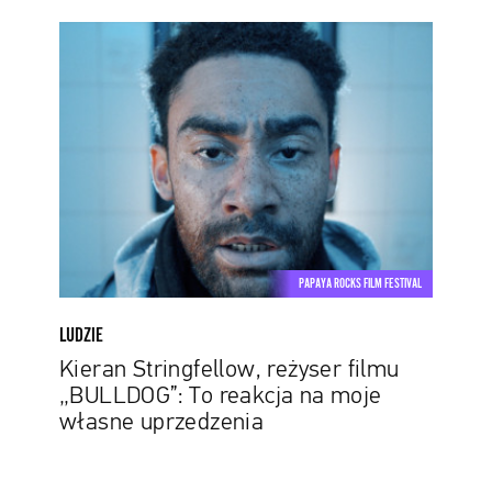
Kieran
Stringfellow,
reżyser
filmu
„BULLDOG”:
To
reakcja
na
moje
własne
PAPAYA ROCKS FILM FESTIVAL
uprzedzenia
LUDZIE
Kieran Stringfellow, reżyser filmu
„BULLDOG”: To reakcja na moje
własne uprzedzenia