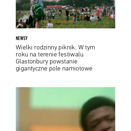
na
terenie
festiwalu
Glastonbury
powstanie
gigantyczne
NEWSY
pole
Wielki rodzinny piknik. W tym
namiotowe
roku na terenie festiwalu
Glastonbury powstanie
gigantyczne pole namiotowe
Najlepszy
dokument
Sundance
2021
z
pierwszym