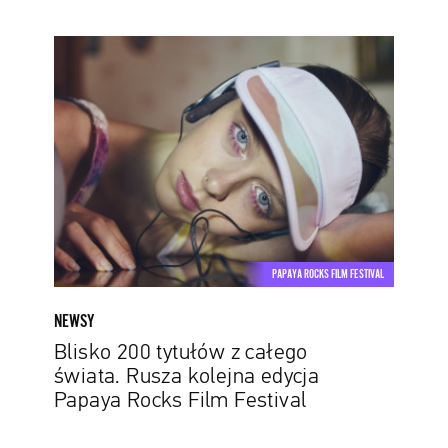
Blisko
200
tytułów
z
całego
świata.
Rusza
kolejna
edycja
Papaya
PAPAYA ROCKS FILM FESTIVAL
Rocks
Film
NEWSY
Festival
Blisko 200 tytułów z całego
świata. Rusza kolejna edycja
Papaya Rocks Film Festival