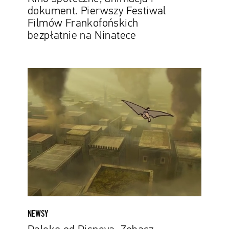
dokument. Pierwszy Festiwal
Filmów Frankofońskich
bezpłatnie na Ninatece
Daleko
od
Disneya.
Zobacz
zwiastun
brutalnej
animacji
zrealizowanej
w
technice
rotoskopu
NEWSY