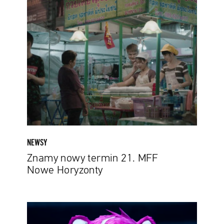
Znamy
nowy
termin
21.
MFF
Nowe
Horyzonty
NEWSY
Znamy nowy termin 21. MFF
Nowe Horyzonty
Idź
do