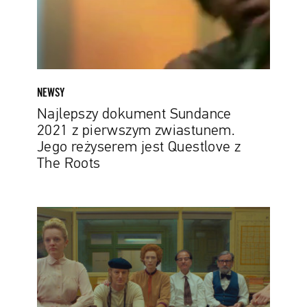
zwiastunem.
Jego
reżyserem
jest
Questlove
z
NEWSY
The
Najlepszy dokument Sundance
Roots
2021 z pierwszym zwiastunem.
Jego reżyserem jest Questlove z
The Roots
Festiwal
w
Cannes
pełen
głośnych
premier.