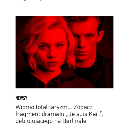
Widmo
totalitaryzmu.
Zobacz
fragment
dramatu
„Je
suis
Karl”,
debiutującego
na
Berlinale
NEWSY
Widmo totalitaryzmu. Zobacz
fragment dramatu „Je suis Karl”,
debiutującego na Berlinale