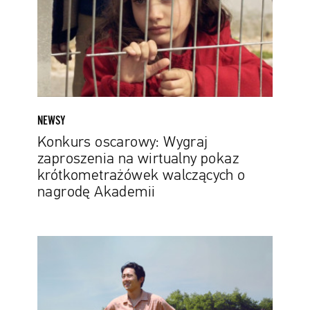
wirtualny
pokaz
krótkometrażówek
walczących
o
nagrodę
Akademii
NEWSY
Konkurs oscarowy: Wygraj
zaproszenia na wirtualny pokaz
krótkometrażówek walczących o
nagrodę Akademii
„Mank”,
„Minari”,
„Nomadland”
i
„Sound