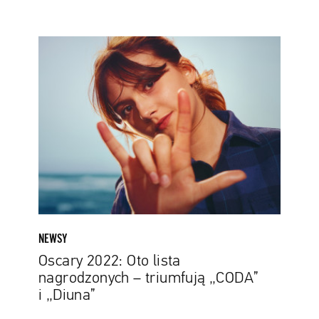
Oscary
2022:
Oto
lista
nagrodzonych
–
triumfują
„CODA”
i
„Diuna”
NEWSY
Oscary 2022: Oto lista
nagrodzonych – triumfują „CODA”
i „Diuna”