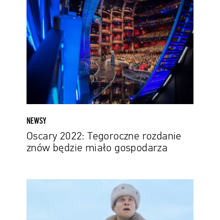
Tegoroczne
rozdanie
znów
będzie
miało
gospodarza
NEWSY
Oscary 2022: Tegoroczne rozdanie
znów będzie miało gospodarza
Z
kamerą
wśród