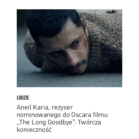
Aneil
Karia,
reżyser
nominowanego
do
Oscara
filmu
„The
Long
Goodbye”:
Twórcza
konieczność
LUDZIE
Aneil Karia, reżyser
nominowanego do Oscara filmu
„The Long Goodbye”: Twórcza
konieczność