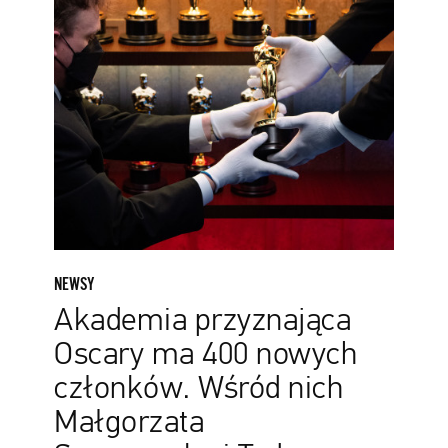
członków.
Wśród
nich
Małgorzata
Szumowska
i
Tadeusz
Łysiak
NEWSY
Akademia przyznająca
Oscary ma 400 nowych
członków. Wśród nich
Małgorzata