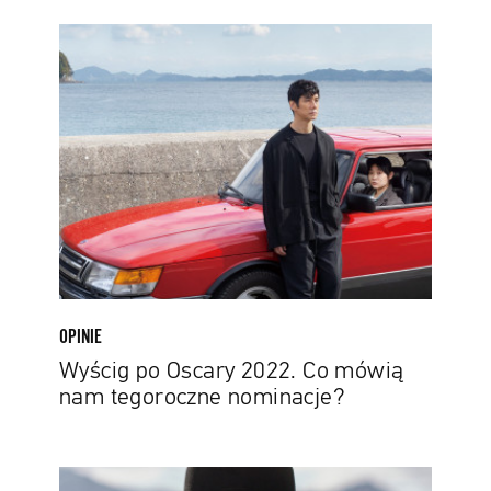
Wyścig
po
Oscary
2022.
Co
mówią
nam
tegoroczne
nominacje?
OPINIE
Wyścig po Oscary 2022. Co mówią
nam tegoroczne nominacje?
Oscary