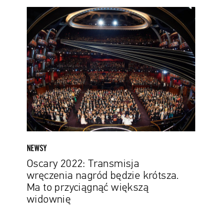
Oscary
2022:
Transmisja
wręczenia
nagród
będzie
krótsza.
Ma
to
przyciągnąć
większą
widownię
NEWSY
Oscary 2022: Transmisja
wręczenia nagród będzie krótsza.
Ma to przyciągnąć większą
widownię