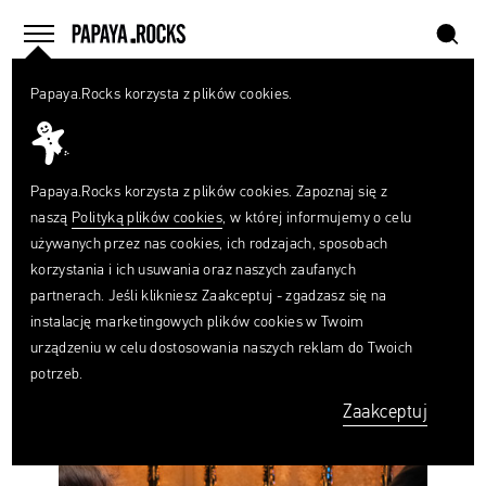
szukaj
home
menu
Papaya.Rocks korzysta z plików cookies.
SZUKAJ
#OSCAR
Czego
szukasz?
szukaj
Papaya.Rocks korzysta z plików cookies. Zapoznaj się z
naszą
Polityką plików cookies
, w której informujemy o celu
używanych przez nas cookies, ich rodzajach, sposobach
korzystania i ich usuwania oraz naszych zaufanych
partnerach. Jeśli klikniesz Zaakceptuj - zgadzasz się na
instalację marketingowych plików cookies w Twoim
Akademia
urządzeniu w celu dostosowania naszych reklam do Twoich
przyznająca
potrzeb.
Oscary
ma
Zaakceptuj
400
nowych