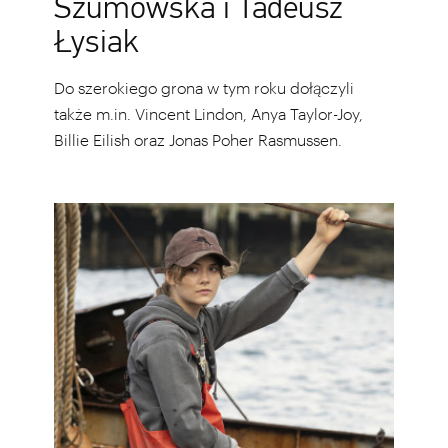
Szumowska i Tadeusz
Łysiak
Do szerokiego grona w tym roku dołączyli
także m.in. Vincent Lindon, Anya Taylor-Joy,
Billie Eilish oraz Jonas Poher Rasmussen.
Oscarowy
sukces
nie
powinien
zostać
przyćmiony.
Oto
5
powodów,
dla