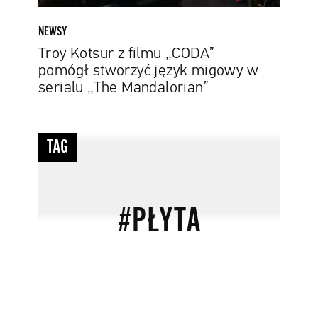
serialu
„The
NEWSY
Mandalorian”
Troy Kotsur z filmu „CODA”
pomógł stworzyć język migowy w
serialu „The Mandalorian”
#płyta
TAG
#PŁYTA