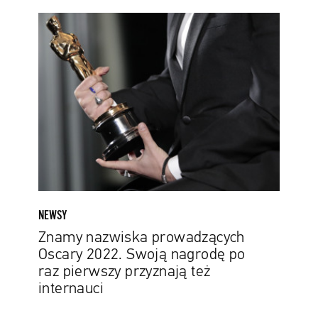
Znamy
nazwiska
prowadzących
Oscary
2022.
Swoją
nagrodę
po
raz
pierwszy
przyznają
też
NEWSY
internauci
Znamy nazwiska prowadzących
Oscary 2022. Swoją nagrodę po
raz pierwszy przyznają też
internauci