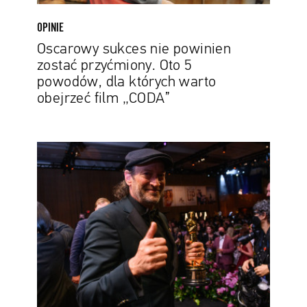
których
warto
OPINIE
obejrzeć
Oscarowy sukces nie powinien
film
zostać przyćmiony. Oto 5
„CODA”
powodów, dla których warto
obejrzeć film „CODA”
Troy
Kotsur
z
filmu
„CODA”
pomógł
stworzyć
język
migowy
w