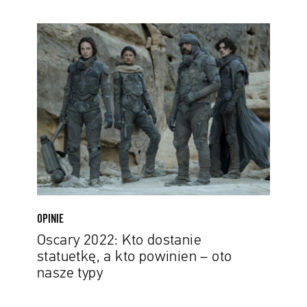
Oscary
2022:
Kto
dostanie
statuetkę,
a
kto
powinien
–
oto
nasze
typy
OPINIE
Oscary 2022: Kto dostanie
statuetkę, a kto powinien – oto
nasze typy