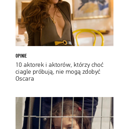
którzy
choć
ciagle
próbują,
nie
mogą
zdobyć
Oscara
OPINIE
10 aktorek i aktorów, którzy choć
ciagle próbują, nie mogą zdobyć
Oscara
Konkurs
oscarowy:
Wygraj
zaproszenia
na