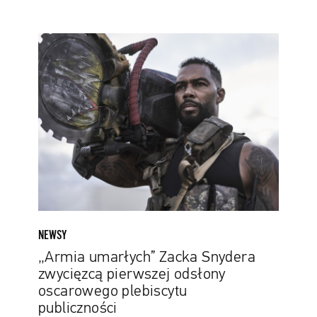
„Armia
umarłych”
Zacka
Snydera
zwycięzcą
pierwszej
odsłony
oscarowego
plebiscytu
publiczności
NEWSY
„Armia umarłych” Zacka Snydera
zwycięzcą pierwszej odsłony
oscarowego plebiscytu
publiczności