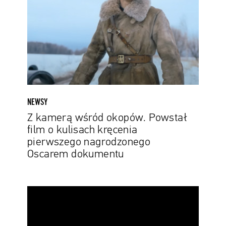
okopów.
Powstał
film
o
kulisach
kręcenia
pierwszego
nagrodzonego
Oscarem
NEWSY
dokumentu
Z kamerą wśród okopów. Powstał
film o kulisach kręcenia
pierwszego nagrodzonego
Oscarem dokumentu
Oscarowe
shortlisty
już