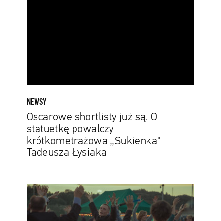
są.
O
statuetkę
powalczy
krótkometrażowa
„Sukienka"
Tadeusza
Łysiaka
NEWSY
Oscarowe shortlisty już są. O
statuetkę powalczy
krótkometrażowa „Sukienka"
Tadeusza Łysiaka
Prawie
400
nowych