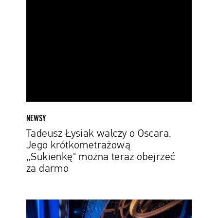
walczy
o
Oscara.
Jego
krótkometrażową
„Sukienkę"
można
teraz
obejrzeć
za
NEWSY
darmo
Tadeusz Łysiak walczy o Oscara.
Jego krótkometrażową
„Sukienkę" można teraz obejrzeć
za darmo
Oscary
2022: