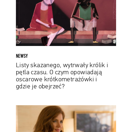
i
pętla
czasu.
O
czym
opowiadają
oscarowe
krótkometrażówki
NEWSY
i
Listy skazanego, wytrwały królik i
gdzie
pętla czasu. O czym opowiadają
je
oscarowe krótkometrażówki i
obejrzeć?
gdzie je obejrzeć?
10
aktorek
i
aktorów,