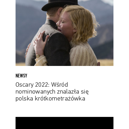
2022:
Wśród
nominowanych
znalazła
się
polska
krótkometrażówka
NEWSY
Oscary 2022: Wśród
nominowanych znalazła się
polska krótkometrażówka
Tadeusz
Łysiak