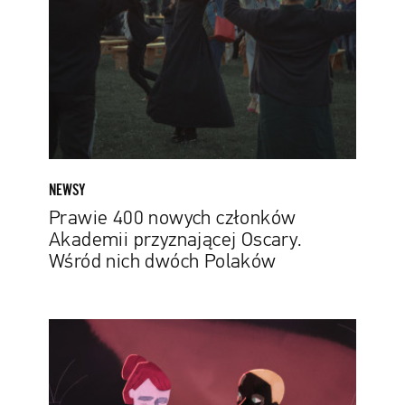
członków
Akademii
przyznającej
Oscary.
Wśród
nich
dwóch
Polaków
NEWSY
Prawie 400 nowych członków
Akademii przyznającej Oscary.
Wśród nich dwóch Polaków
Listy
skazanego,
wytrwały
królik