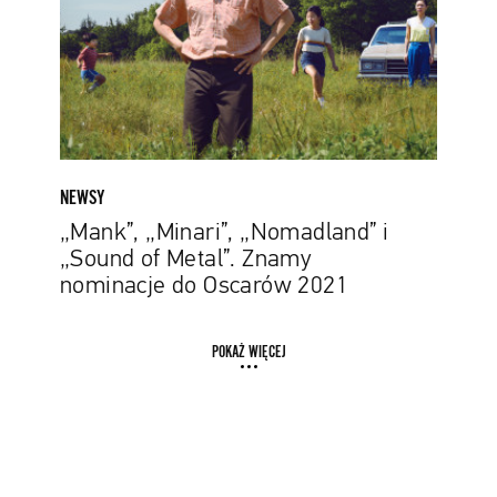
of
Metal”.
Znamy
nominacje
do
Oscarów
2021
NEWSY
„Mank”, „Minari”, „Nomadland” i
„Sound of Metal”. Znamy
nominacje do Oscarów 2021
POKAŻ WIĘCEJ