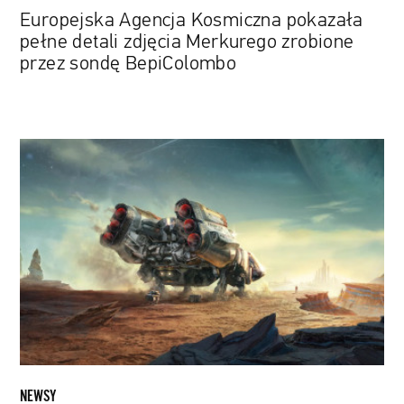
Europejska Agencja Kosmiczna pokazała
pełne detali zdjęcia Merkurego zrobione
przez sondę BepiColombo
Odwiedź
1000
planet
i
usiądź
za
sterami
statków
kosmicznych.
Obejrzyj
gameplay
„Starfield”
NEWSY