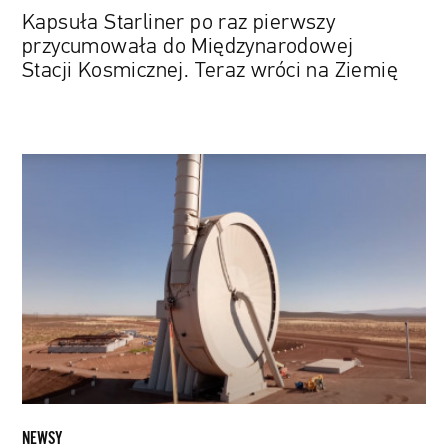
na
Kapsuła Starliner po raz pierwszy
Ziemię
przycumowała do Międzynarodowej
Stacji Kosmicznej. Teraz wróci na Ziemię
Od
tego
nagrania
może
zakręcić
się
w
głowie.
SpinLaunch
zamontowało
kamerę
w
NEWSY