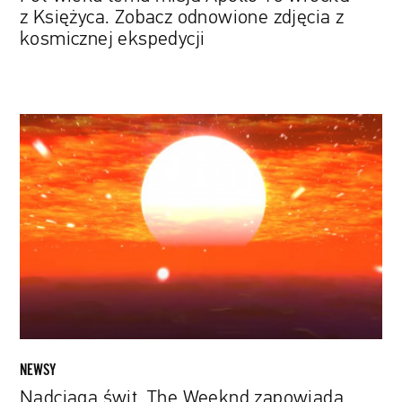
kosmicznej
z Księżyca. Zobacz odnowione zdjęcia z
ekspedycji
kosmicznej ekspedycji
Nadciąga
świt.
The
Weeknd
zapowiada
nową
muzykę
przy
pomocy
kosmicznego
wideo
NEWSY
Nadciąga świt. The Weeknd zapowiada