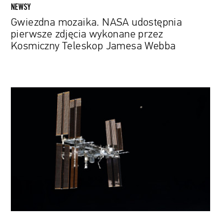
Webba
NEWSY
Gwiezdna mozaika. NASA udostępnia
pierwsze zdjęcia wykonane przez
Kosmiczny Teleskop Jamesa Webba
Nadchodzi
kres
Międzynarodowej
Stacji
Kosmicznej.
Jej
szczątki
spadną
do
wód
Oceanu