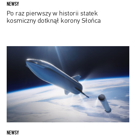
NEWSY
Po raz pierwszy w historii statek
kosmiczny dotknął korony Słońca
Pierwszy
satelita
napędzany
jodem
wyniesiony
na
orbitę.
To
może
być
przełom
w
NEWSY