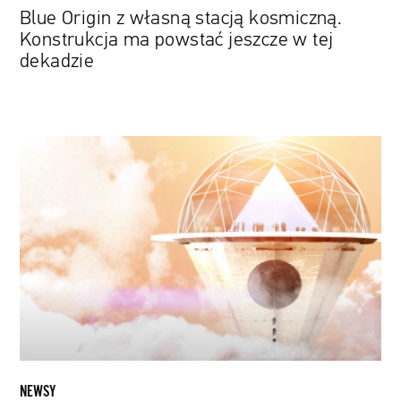
dekadzie
Blue Origin z własną stacją kosmiczną.
Konstrukcja ma powstać jeszcze w tej
dekadzie
Obserwatorium
na
Wenus
i
spływ
kajakowy
po
księżycu
Saturna.
NASA
prezentuje
wizję
NEWSY