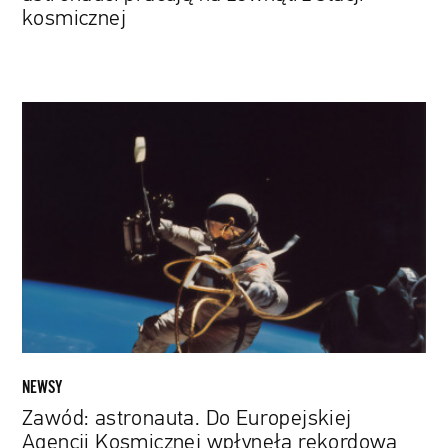
kosmicznej
Zawód:
astronauta.
Do
Europejskiej
Agencji
Kosmicznej
wpłynęła
rekordowa
liczba
aplikacji
NEWSY
Zawód: astronauta. Do Europejskiej
Agencji Kosmicznej wpłynęła rekordowa