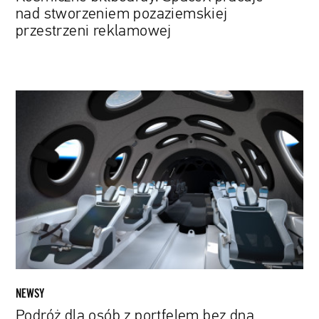
nad stworzeniem pozaziemskiej
przestrzeni reklamowej
Podróż
dla
osób
z
portfelem
bez
dna.
Virgin
Galactics
wznawia
sprzedaż
biletów
NEWSY
na
Podróż dla osób z portfelem bez dna.