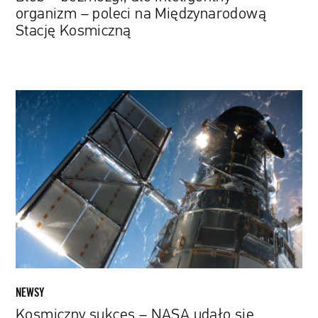
organizm – poleci na Międzynarodową
Stację Kosmiczną
Kosmiczny
sukces
–
NASA
udało
się
naprawić
teleskop
Hubble'a
NEWSY
Kosmiczny sukces – NASA udało się