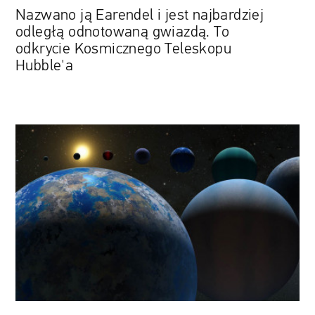
Teleskopu
Nazwano ją Earendel i jest najbardziej
Hubble'a
odległą odnotowaną gwiazdą. To
odkrycie Kosmicznego Teleskopu
Hubble'a
Kosmiczny
kamień
milowy.
NASA
odnotowała
już
istnienie
5
tysięcy
egzoplanet