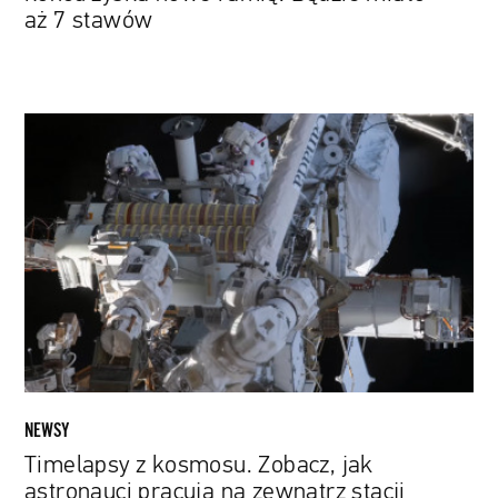
aż 7 stawów
Timelapsy
z
kosmosu.
Zobacz,
jak
astronauci
pracują
na
zewnątrz
stacji
kosmicznej
NEWSY
Timelapsy z kosmosu. Zobacz, jak
astronauci pracują na zewnątrz stacji