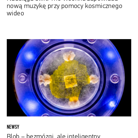
nową muzykę przy pomocy kosmicznego
wideo
Blob
–
bezmózgi,
ale
inteligentny
organizm
–
poleci
na
Międzynarodową
Stację
Kosmiczną
NEWSY
Blob – bezmózgi, ale inteligentny