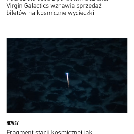
kosmiczne
Virgin Galactics wznawia sprzedaż
wycieczki
biletów na kosmiczne wycieczki
Fragment
stacji
kosmicznej
jak
spadająca
gwiazda.
Obejrzyj
nagranie
Europejskiej
Agencji
Kosmicznej
NEWSY
Fragment stacji kosmicznej jak