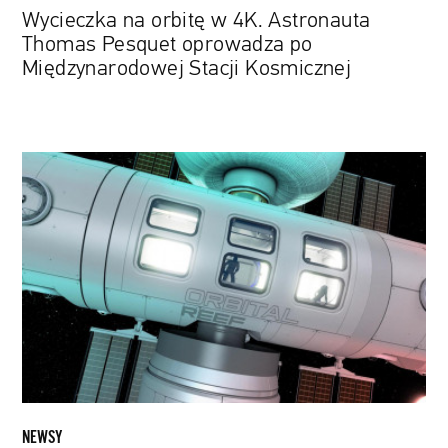
Kosmicznej
Wycieczka na orbitę w 4K. Astronauta
Thomas Pesquet oprowadza po
Międzynarodowej Stacji Kosmicznej
Blue
Origin
z
własną
stacją
kosmiczną.
Konstrukcja
ma
powstać
jeszcze
w
tej
NEWSY