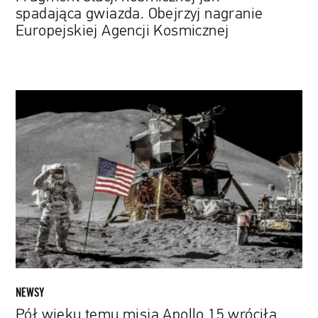
spadająca gwiazda. Obejrzyj nagranie
Europejskiej Agencji Kosmicznej
Pół
wieku
temu
misja
Apollo
15
wróciła
z
Księżyca.
Zobacz
odnowione
zdjęcia
NEWSY
z
Pół wieku temu misja Apollo 15 wróciła