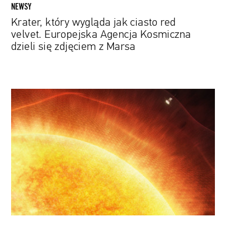
się
NEWSY
zdjęciem
Krater, który wygląda jak ciasto red
z
velvet. Europejska Agencja Kosmiczna
Marsa
dzieli się zdjęciem z Marsa
Po
raz
pierwszy
w
historii
statek
kosmiczny
dotknął
korony
Słońca