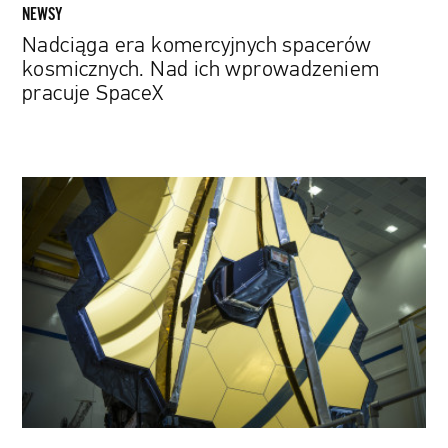
NEWSY
Nadciąga era komercyjnych spacerów
kosmicznych. Nad ich wprowadzeniem
pracuje SpaceX
Gwiezdna
mozaika.
NASA
udostępnia
pierwsze
zdjęcia
wykonane
przez
Kosmiczny
Teleskop
Jamesa