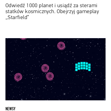
Odwiedź 1000 planet i usiądź za sterami
statków kosmicznych. Obejrzyj gameplay
„Starfield”
Przygoda
na
8-
bitowym
niebie.
NASA
prezentuje
darmową
grę
inspirowaną
Kosmicznym
Teleskopem
NEWSY