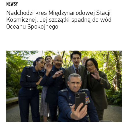
Spokojnego
NEWSY
Nadchodzi kres Międzynarodowej Stacji
Kosmicznej. Jej szczątki spadną do wód
Oceanu Spokojnego
„Siły
Kosmiczne"
z
nowymi
wyzwaniami.
Drugi
sezon
serialu
ze
Steve'em
Carellem