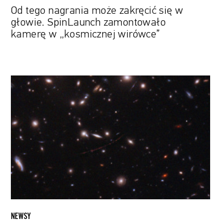
„kosmicznej
Od tego nagrania może zakręcić się w
wirówce”
głowie. SpinLaunch zamontowało
kamerę w „kosmicznej wirówce”
Nazwano
ją
Earendel
i
jest
najbardziej
odległą
odnotowaną
gwiazdą.
To
odkrycie
Kosmicznego
NEWSY