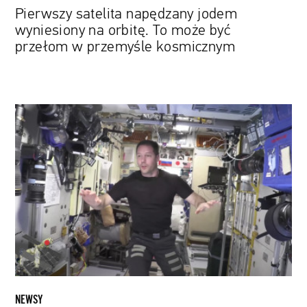
przemyśle
Pierwszy satelita napędzany jodem
kosmicznym
wyniesiony na orbitę. To może być
przełom w przemyśle kosmicznym
Wycieczka
na
orbitę
w
4K.
Astronauta
Thomas
Pesquet
oprowadza
po
Międzynarodowej
Stacji
NEWSY