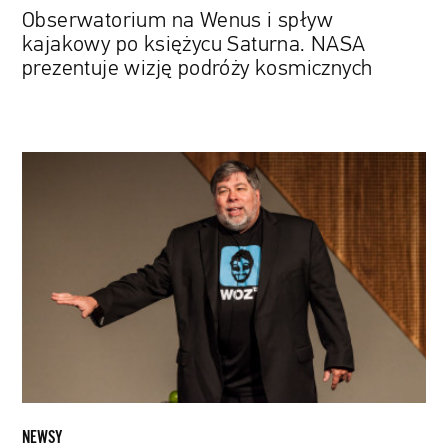
podróży
Obserwatorium na Wenus i spływ
kosmicznych
kajakowy po księżycu Saturna. NASA
prezentuje wizję podróży kosmicznych
Steve
Wozniak,
współtwórca
firmy
Apple,
wchodzi
na
rynek
kosmiczny
NEWSY