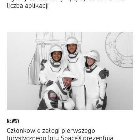
liczba aplikacji
Członkowie
załogi
pierwszego
turystycznego
lotu
SpaceX
prezentują
kosmiczne
skafandry
NEWSY
Członkowie załogi pierwszego
turystycznego lotu SpaceX prezentują