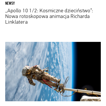
NEWSY
„Apollo 10 1/2: Kosmiczne dzieciństwo”:
Nowa rotoskopowa animacja Richarda
Linklatera
Nadciąga
era
komercyjnych
spacerów
kosmicznych.
Nad
ich
wprowadzeniem
pracuje
SpaceX