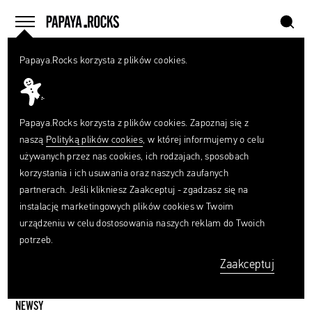
szukaj
home
menu
Papaya.Rocks korzysta z plików cookies.
SZUKAJ
ARTYKUŁY
Czego
szukasz?
szukaj
Europejska
Papaya.Rocks korzysta z plików cookies. Zapoznaj się z
Agencja
naszą
Polityką plików cookies
, w której informujemy o celu
Kosmiczna
używanych przez nas cookies, ich rodzajach, sposobach
pokazała
korzystania i ich usuwania oraz naszych zaufanych
pełne
partnerach. Jeśli klikniesz Zaakceptuj - zgadzasz się na
detali
instalację marketingowych plików cookies w Twoim
zdjęcia
urządzeniu w celu dostosowania naszych reklam do Twoich
Merkurego
potrzeb.
zrobione
Zaakceptuj
przez
sondę
BepiColombo
NEWSY