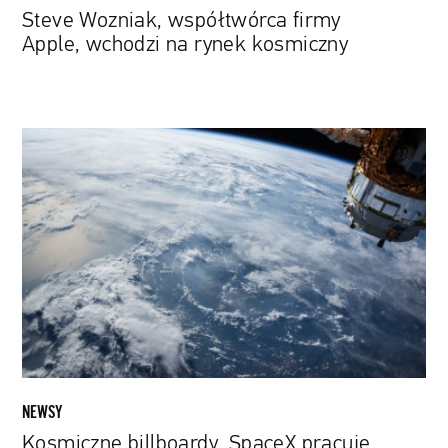
Steve Wozniak, współtwórca firmy
Apple, wchodzi na rynek kosmiczny
Kosmiczne
billboardy.
SpaceX
pracuje
nad
stworzeniem
pozaziemskiej
przestrzeni
reklamowej
NEWSY
Kosmiczne billboardy. SpaceX pracuje