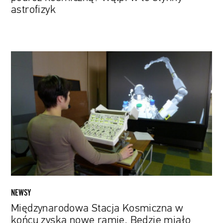
astrofizyk
Międzynarodowa
Stacja
Kosmiczna
w
końcu
zyska
nowe
ramię.
Będzie
miało
aż
7
NEWSY
stawów
Międzynarodowa Stacja Kosmiczna w
końcu zyska nowe ramię. Będzie miało