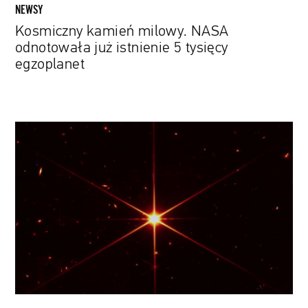
NEWSY
Kosmiczny kamień milowy. NASA
odnotowała już istnienie 5 tysięcy
egzoplanet
Kosmiczny
Teleskop
Jamesa
Webba
na
razie
działa
jak
należy.
NASA
publikuje