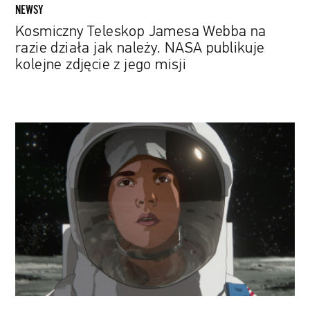
kolejne
NEWSY
zdjęcie
Kosmiczny Teleskop Jamesa Webba na
z
razie działa jak należy. NASA publikuje
jego
kolejne zdjęcie z jego misji
misji
„Apollo
10
1/2:
Kosmiczne
dzieciństwo”:
Nowa
rotoskopowa
animacja
Richarda
Linklatera