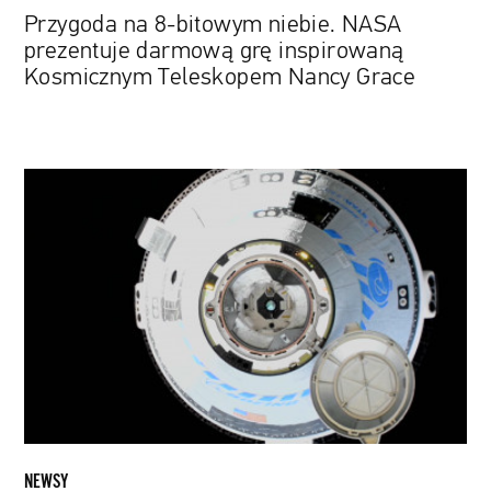
Nancy
Przygoda na 8-bitowym niebie. NASA
Grace
prezentuje darmową grę inspirowaną
Kosmicznym Teleskopem Nancy Grace
Kapsuła
Starliner
po
raz
pierwszy
przycumowała
do
Międzynarodowej
Stacji
Kosmicznej.
Teraz
wróci
NEWSY