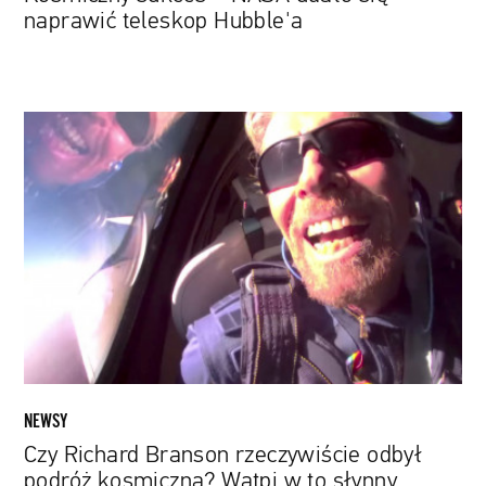
naprawić teleskop Hubble'a
Czy
Richard
Branson
rzeczywiście
odbył
podróż
kosmiczną?
Wątpi
w
to
słynny
astrofizyk
NEWSY
Czy Richard Branson rzeczywiście odbył
podróż kosmiczną? Wątpi w to słynny